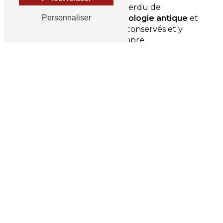
Alors que l'occident avait perdu de
Personnaliser
nombreux trésors de
l'astrologie antique
et
médiévale
,
l'Inde
les avait conservés et y
avait apporté son génie propre.
C'est pourquoi l'étude de
l'astrologie
indienne
et son usage en
consultation
représentent bien autre chose qu'une
touche d'exotisme
:
un moyen de renouer
avec les racines de l'art.
Vous souhaitez en
savoir plus ?
FAITES APPEL À MOI