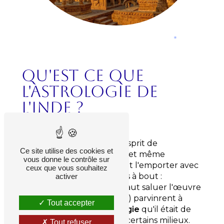
Qu'est ce que
l'astrologie de
l'Inde ?
– PHILIPPE BONIN –
L'Inde a conservé l'état d'esprit de
Ce site utilise des cookies et
l'astrologie traditionnelle
, et même
vous donne le contrôle sur
l'occidentalisation
qui faillit l'emporter avec
ceux que vous souhaitez
la colonisation n'en vint pas à bout :
activer
quelques
astrologues
(il faut saluer l'œuvre
considérable de BV Raman) parvinrent à
Tout accepter
maintenir vivante
l'astrologie
qu'il était de
bon ton de dénigrer dans certains milieux.
Tout refuser