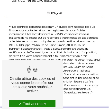
particulières ci-dessous **
Envoyer
** Les données personnelles communiquées sont nécessaires aux
fins de vous contacter et sont enregistrées dans un fichier
informatisé. Elles sont destinées à BONIN Philippe et ses sous-
traitants dans le seul but de répondre à votre message. Les données
collectées seront communiquées aux seuls destinataires suivants:
BONIN Philippe 376 Route de Saint-Simon, 31100 Toulouse
boninphilippe@orange.fr. Vous disposez de droits d’accès, de
rectification, d’effacement, de portabilité, de limitation, d’opposition,
de retrait de votre consentement à tout moment et du droit
d’introduire une réclamation auprès d’une autorité de contrôle, ainsi
que d’organiser le sort de vos données post-mortem. Vous pouvez
exercer ces droits par voie postale à l'adresse 376 Route de Saint-
Simon, 31100 Toulouse ou par courrier électronique à l'adresse
boninphilippe@orange.fr. Un justificatif d'identité pourra vous être
demandé. Nous conservons vos données pendant la période de prise
Ce site utilise des cookies et
de contact puis pendant la durée de prescription légale aux fins
vous donne le contrôle sur
probatoires et de gestion des contentieux. Vous avez le droit de vous
ceux que vous souhaitez
inscrire sur la liste d'opposition au démarchage téléphonique,
activer
disponible à cette adresse:
Bloctel.gouv.fr
. Consultez le site cnil.fr
pour plus d’informations sur vos droits.
Tout accepter